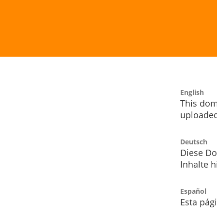
English
This dom
uploaded
Deutsch
Diese Do
Inhalte h
Español
Esta pág