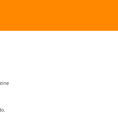
eine
do.